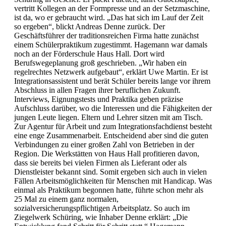
vertritt Kollegen an der Formpresse und an der Setzmaschine,
ist da, wo er gebraucht wird. „Das hat sich im Lauf der Zeit
so ergeben“, blickt Andreas Denne zurück. Der
Geschäftsführer der traditionsreichen Firma hatte zunächst
einem Schülerpraktikum zugestimmt. Hagemann war damals
noch an der Förderschule Haus Hall. Dort wird
Berufswegeplanung groß geschrieben. „Wir haben ein
regelrechtes Netzwerk aufgebaut“, erklärt Uwe Martin. Er ist
Integrationsassistent und berät Schüler bereits lange vor ihrem
Abschluss in allen Fragen ihrer beruflichen Zukunft.
Interviews, Eignungstests und Praktika geben präzise
Aufschluss darüber, wo die Interessen und die Fähigkeiten der
jungen Leute liegen. Eltern und Lehrer sitzen mit am Tisch.
Zur Agentur für Arbeit und zum Integrationsfachdienst besteht
eine enge Zusammenarbeit. Entscheidend aber sind die guten
Verbindungen zu einer großen Zahl von Betrieben in der
Region. Die Werkstätten von Haus Hall profitieren davon,
dass sie bereits bei vielen Firmen als Lieferant oder als
Dienstleister bekannt sind. Somit ergeben sich auch in vielen
Fällen Arbeitsmöglichkeiten für Menschen mit Handicap. Was
einmal als Praktikum begonnen hatte, führte schon mehr als
25 Mal zu einem ganz normalen,
sozialversicherungspflichtigen Arbeitsplatz. So auch im
Ziegelwerk Schüring, wie Inhaber Denne erklärt: „Die