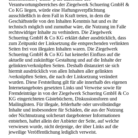
Verantwortungsbereiches der Ziegelwerk Schuering GmbH &
Co KG liegen, würde eine Haftungsverpflichtung
ausschließlich in dem Fall in Kraft treten, in dem die
Geschäftsstelle von den Inhalten Kenntnis hat und es ihr
technisch möglich und zumutbar wäre, die Nutzung im Falle
rechtswidriger Inhalte zu verhindern. Die Ziegelwerk
Schuering GmbH & Co KG erklärt daher ausdrücklich, dass
zum Zeitpunkt der Linksetzung die entsprechenden verlinkten
Seiten frei von illegalen Inhalten waren. Die Ziegelwerk
Schuering GmbH & Co KG hat keinerlei Einfluss auf die
aktuelle und zukünftige Gestaltung und auf die Inhalte der
gelinkten/verknüpften Seiten. Deshalb distanziert sie sich
hiermit ausdrücklich von allen Inhalten aller gelinkten
/verknüpften Seiten, die nach der Linksetzung verändert
wurden. Diese Feststellung gilt für alle innerhalb des eigenen
Internetangebotes gesetzten Links und Verweise sowie für
Fremdeinträge in von der Ziegelwerk Schuering GmbH & Co
KG eingerichteten Gästebüchern, Diskussionsforen und
Mailinglisten. Für illegale, fehlerhafte oder unvollständige
Inhalte und insbesondere für Schäden, die aus der Nutzung
oder Nichtnutzung solcherart dargebotener Informationen
entstehen, haftet allein der Anbieter der Seite, auf welche
verwiesen wurde, nicht derjenige, der über Links auf die
jeweilige Veröffentlichung lediglich verweist.