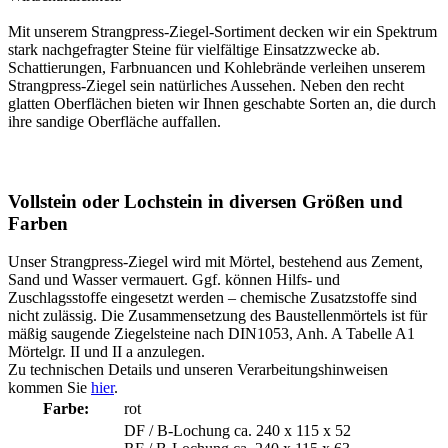
Mit unserem Strangpress-Ziegel-Sortiment decken wir ein Spektrum
stark nachgefragter Steine für vielfältige Einsatzzwecke ab.
Schattierungen, Farbnuancen und Kohlebrände verleihen unserem
Strangpress-Ziegel sein natürliches Aussehen. Neben den recht
glatten Oberflächen bieten wir Ihnen geschabte Sorten an, die durch
ihre sandige Oberfläche auffallen.
Vollstein oder Lochstein in diversen Größen und
Farben
Unser Strangpress-Ziegel wird mit Mörtel, bestehend aus Zement,
Sand und Wasser vermauert. Ggf. können Hilfs- und
Zuschlagsstoffe eingesetzt werden – chemische Zusatzstoffe sind
nicht zulässig. Die Zusammensetzung des Baustellenmörtels ist für
mäßig saugende Ziegelsteine nach DIN1053, Anh. A Tabelle A1
Mörtelgr. II und II a anzulegen.
Zu technischen Details und unseren Verarbeitungshinweisen
kommen Sie
hier
.
Farbe:
rot
DF / B-Lochung ca. 240 x 115 x 52